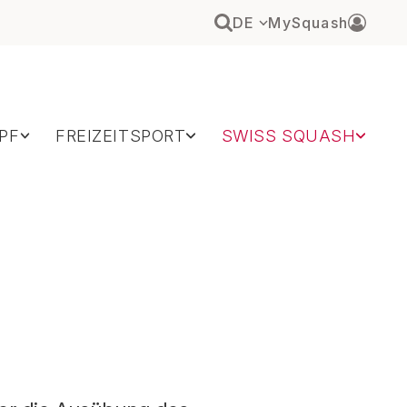
DE
MySquash
PF
FREIZEITSPORT
SWISS SQUASH