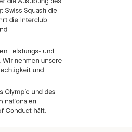
er die Ausübung des
gt Swiss Squash die
t die Interclub-
und
en Leistungs- und
g. Wir nehmen unsere
echtigkeit und
ss Olympic und des
n nationalen
f Conduct hält.