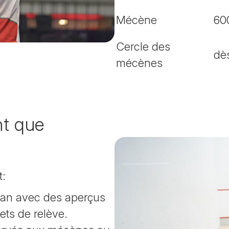
Mécène
60
Cercle des
dè
mécènes
nt que
t:
 an avec des aperçus
ets de relève.