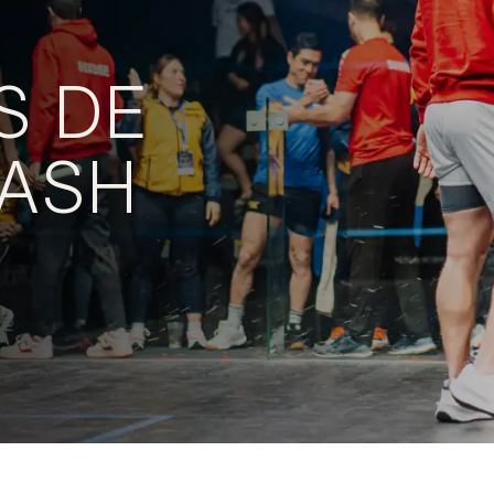
S DE
UASH