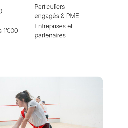
Particuliers
0
engagés & PME
Entreprises et
s 1’000
partenaires