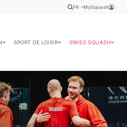
FR
MySquash
N
SPORT DE LOISIR
SWISS SQUASH