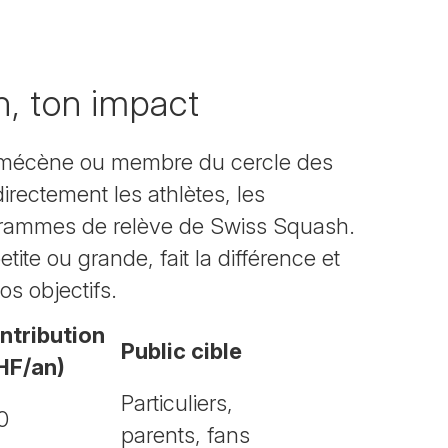
n, ton impact
, mécène ou membre du cercle des
irectement les athlètes, les
ogrammes de relève de Swiss Squash.
tite ou grande, fait la différence et
os objectifs.
ntribution
Public cible
HF/an)
Particuliers,
0
parents, fans